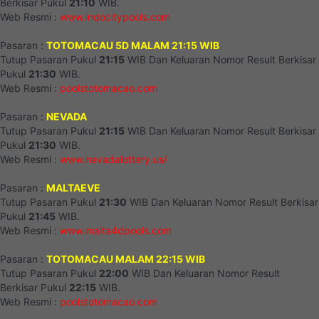
Berkisar Pukul
21:10
WIB.
Web Resmi :
www.indocitypools.com
Pasaran :
TOTOMACAU 5D MALAM 21:15 WIB
Tutup Pasaran Pukul
21:15
WIB Dan Keluaran Nomor Result Berkisar
Pukul
21:30
WIB.
Web Resmi :
poolstotomacao.com
Pasaran :
NEVADA
Tutup Pasaran Pukul
21:15
WIB Dan Keluaran Nomor Result Berkisar
Pukul
21:30
WIB.
Web Resmi :
www.nevadalottery.us/
Pasaran :
MALTAEVE
Tutup Pasaran Pukul
21:30
WIB Dan Keluaran Nomor Result Berkisar
Pukul
21:45
WIB.
Web Resmi :
www.malta4dpools.com
Pasaran :
TOTOMACAU MALAM 22:15 WIB
Tutup Pasaran Pukul
22:00
WIB Dan Keluaran Nomor Result
Berkisar Pukul
22:15
WIB.
Web Resmi :
poolstotomacao.com