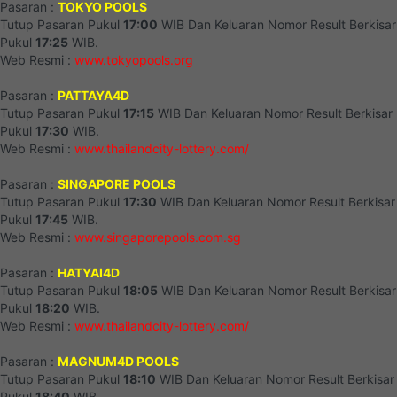
Pasaran :
TOKYO POOLS
Tutup Pasaran Pukul
17:00
WIB Dan Keluaran Nomor Result Berkisar
Pukul
17:25
WIB.
Web Resmi :
www.tokyopools.org
Pasaran :
PATTAYA4D
Tutup Pasaran Pukul
17:15
WIB Dan Keluaran Nomor Result Berkisar
Pukul
17:30
WIB.
Web Resmi :
www.thailandcity-lottery.com/
Pasaran :
SINGAPORE POOLS
Tutup Pasaran Pukul
17:30
WIB Dan Keluaran Nomor Result Berkisar
Pukul
17:45
WIB.
Web Resmi :
www.singaporepools.com.sg
Pasaran :
HATYAI4D
Tutup Pasaran Pukul
18:05
WIB Dan Keluaran Nomor Result Berkisar
Pukul
18:20
WIB.
Web Resmi :
www.thailandcity-lottery.com/
Pasaran :
MAGNUM4D POOLS
Tutup Pasaran Pukul
18:10
WIB Dan Keluaran Nomor Result Berkisar
Pukul
18:40
WIB.