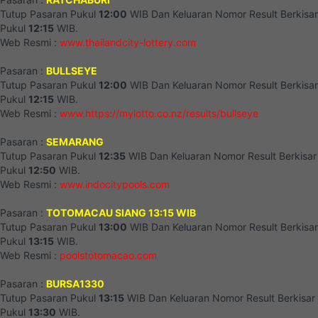
Tutup Pasaran Pukul
12:00
WIB Dan Keluaran Nomor Result Berkisar
Pukul
12:15
WIB.
Web Resmi :
www.thailandcity-lottery.com
Pasaran :
BULLSEYE
Tutup Pasaran Pukul
12:00
WIB Dan Keluaran Nomor Result Berkisar
Pukul
12:15
WIB.
Web Resmi :
www.https://mylotto.co.nz/results/bullseye
Pasaran :
SEMARANG
Tutup Pasaran Pukul
12:35
WIB Dan Keluaran Nomor Result Berkisar
Pukul
12:50
WIB.
Web Resmi :
www.indocitypools.com
Pasaran :
TOTOMACAU SIANG 13:15 WIB
Tutup Pasaran Pukul
13:00
WIB Dan Keluaran Nomor Result Berkisar
Pukul
13:15
WIB.
Web Resmi :
poolstotomacao.com
Pasaran :
BURSA1330
Tutup Pasaran Pukul
13:15
WIB Dan Keluaran Nomor Result Berkisar
Pukul
13:30
WIB.