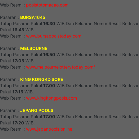
Web Resmi :
poolstotomacao.com
Pasaran :
BURSA1645
Tutup Pasaran Pukul
16:30
WIB Dan Keluaran Nomor Result Berkisar
Pukul
16:45
WIB.
Web Resmi :
www.bursapoolstoday.com
Pasaran :
MELBOURNE
Tutup Pasaran Pukul
16:50
WIB Dan Keluaran Nomor Result Berkisar
Pukul
17:05
WIB.
Web Resmi :
www.melbournelotterytoday.com/
Pasaran :
KING KONG4D SORE
Tutup Pasaran Pukul
17:00
WIB Dan Keluaran Nomor Result Berkisar
Pukul
17:15
WIB.
Web Resmi :
www.kingkongpools.com
Pasaran :
JEPANG POOLS
Tutup Pasaran Pukul
17:00
WIB Dan Keluaran Nomor Result Berkisar
Pukul
17:20
WIB.
Web Resmi :
www.japanpools.online