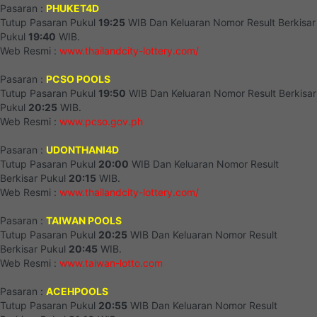
Pasaran :
PHUKET4D
Tutup Pasaran Pukul
19:25
WIB Dan Keluaran Nomor Result Berkisar
Pukul
19:40
WIB.
Web Resmi :
www.thailandcity-lottery.com/
Pasaran :
PCSO POOLS
Tutup Pasaran Pukul
19:50
WIB Dan Keluaran Nomor Result Berkisar
Pukul
20:25
WIB.
Web Resmi :
www.pcso.gov.ph
Pasaran :
UDONTHANI4D
Tutup Pasaran Pukul
20:00
WIB Dan Keluaran Nomor Result
Berkisar Pukul
20:15
WIB.
Web Resmi :
www.thailandcity-lottery.com/
Pasaran :
TAIWAN POOLS
Tutup Pasaran Pukul
20:25
WIB Dan Keluaran Nomor Result
Berkisar Pukul
20:45
WIB.
Web Resmi :
www.taiwan-lotto.com
Pasaran :
ACEHPOOLS
Tutup Pasaran Pukul
20:55
WIB Dan Keluaran Nomor Result