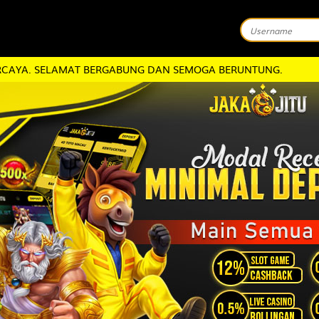
MAT BERGABUNG DAN SEMOGA BERUNTUNG.