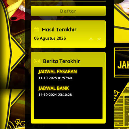
Daftar
Hasil Terakhir
06 Agustus 2026
PADANG
5
6
3
8
Berita Terakhir
CANADA
7
4
8
0
JADWAL PASARAN
CALIFORNIA
8
3
7
1
11-10-2025 01:57:40
FLORIDAEVE
0
9
4
1
JADWAL BANK
14-10-2024 23:10:28